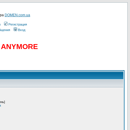
ера
DOMEN.com.ua
ы
Регистрация
общения
Вход
D ANYMORE
ень]
a