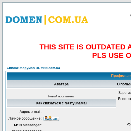
THIS SITE IS OUTDATE
PLS USE 
Список форумов DOMEN.com.ua
Профиль п
Аватара
О польз
Зареги
Новый посетитель
Всего 
Как связаться с NastyuhaMal
Адрес e-mail:
Личное сообщение:
Ро
MSN Messenger: