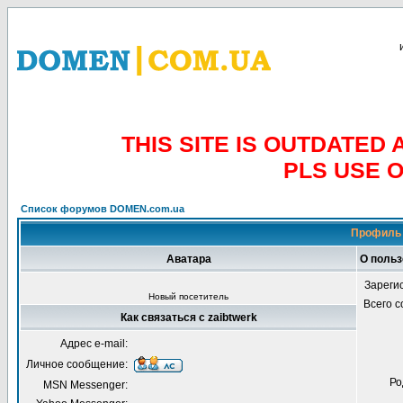
THIS SITE IS OUTDATE
PLS USE 
Список форумов DOMEN.com.ua
Профиль 
Аватара
О польз
Зареги
Новый посетитель
Всего 
Как связаться с zaibtwerk
Адрес e-mail:
Личное сообщение:
Ро
MSN Messenger: