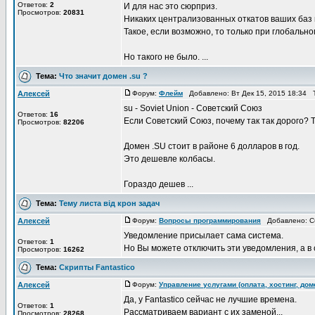
Ответов:
2
И для нас это сюрприз.
Просмотров:
20831
Никаких централизованных откатов ваших баз 
Такое, если возможно, то только при глобально
Но такого не было. ...
Тема:
Что значит домен .su ?
Алексей
Форум:
Флейм
Добавлено: Вт Дек 15, 2015 18:34 
su - Soviet Union - Советский Союз
Ответов:
16
Если Советский Союз, почему так так дорого? Т
Просмотров:
82206
Домен .SU стоит в районе 6 долларов в год.
Это дешевле колбасы.
Гораздо дешев ...
Тема:
Тему листа від крон задач
Алексей
Форум:
Вопросы программирования
Добавлено: Сб
Уведомление присылает сама система.
Ответов:
1
Но Вы можете отключить эти уведомления, а 
Просмотров:
16262
Тема:
Скрипты Fantastico
Алексей
Форум:
Управление услугами (оплата, хостинг, до
Да, у Fantastico сейчас не лучшие времена.
Ответов:
1
Рассматриваем вариант с их заменой...
Просмотров:
28268