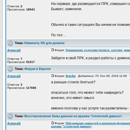
На сервере, где размещается ПРК, совершил с
Ответов:
2
Бывает, заменили.
Просмотров:
18943
Обычно в таких ситуациях Вы ничем не поможе
По тел ...
Тема:
Изменить NS для домена
Алексей
Форум:
Управление услугами (оплата, хостинг, до
Зайдите в свой ПРК, а раздел работы с домена
Ответов:
7
Просмотров:
52317
Тема:
Форум в Европе
Алексей
Форум:
Флейм
Добавлено: Пт Сен 09, 2016 11:08 
а раньше стоило бояться?
Ответов:
3
Просмотров:
117686
опасаться того, что может тебе навредить?
конечно, это имеет смысл.
именно поэтому у нас услуги так разветвлены -
Тема:
Восстановление базы данных из архива "столетней давност
Алексей
Форум:
Обсуждение новостей и вопросов функцио
архива "столетней давност