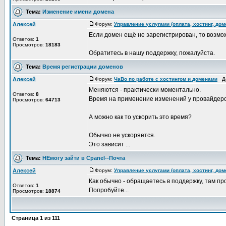
Тема:
Изменение имени домена
Алексей
Форум:
Управление услугами (оплата, хостинг, до
Если домен ещё не зарегистрирован, то возмо
Ответов:
1
Просмотров:
18183
Обратитесь в нашу поддержку, пожалуйста.
Тема:
Время регистрации доменов
Алексей
Форум:
ЧаВо по работе с хостингом и доменами
До
Меняются - практически моментально.
Ответов:
8
Время на применение изменений у провайдеров 
Просмотров:
64713
А можно как то ускорить это время?
Обычно не ускоряется.
Это зависит ...
Тема:
НЕмогу зайти в Сpanel--Почта
Алексей
Форум:
Управление услугами (оплата, хостинг, до
Как обычно - обращаетесь в поддержку, там пр
Ответов:
1
Попробуйте...
Просмотров:
18874
Страница
1
из
111