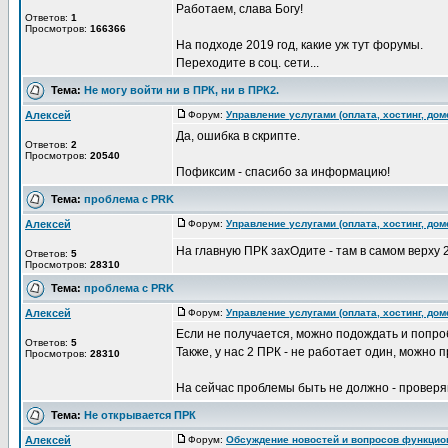
Работаем, слава Богу!
Ответов:
1
Просмотров:
166366
На подходе 2019 год, какие уж тут форумы.
Переходите в соц. сети...
Тема:
Не могу войти ни в ПРК, ни в ПРК2.
Алексей
Форум:
Управление услугами (оплата, хостинг, до
Да, ошибка в скрипте.
Ответов:
2
Просмотров:
20540
Пофиксим - спасибо за информацию!
Тема:
проблема с PRK
Алексей
Форум:
Управление услугами (оплата, хостинг, до
На главную ПРК захОдите - там в самом верху 2
Ответов:
5
Просмотров:
28310
Тема:
проблема с PRK
Алексей
Форум:
Управление услугами (оплата, хостинг, до
Если не получается, можно подождать и попро
Ответов:
5
Также, у нас 2 ПРК - не работает один, можно п
Просмотров:
28310
На сейчас проблемы быть не должно - проверяй
Тема:
Не открывается ПРК
Алексей
Форум:
Обсуждение новостей и вопросов функцио