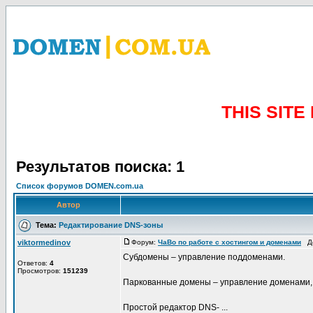
THIS SIT
Результатов поиска: 1
Список форумов DOMEN.com.ua
Автор
Тема:
Редактирование DNS-зоны
viktormedinov
Форум:
ЧаВо по работе с хостингом и доменами
До
Субдомены – управление поддоменами.
Ответов:
4
Просмотров:
151239
Паркованные домены – управление доменами, к
Простой редактор DNS- ...