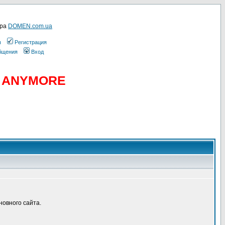
ера
DOMEN.com.ua
ы
Регистрация
общения
Вход
D ANYMORE
новного сайта.