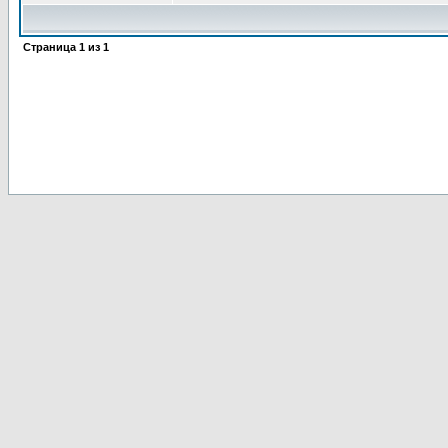
Страница
1
из
1