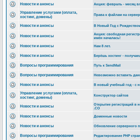
Новости и анонсы
Акция: февраль - месяц 
Управление услугами (оплата,
Права к файлам на сервер
хостинг, домены)
Новости и анонсы
В Новый Год с Рождество
Акция: свободная регист
Новости и анонсы
имён началась!
Новости и анонсы
Нам 8 лет.
Новости и анонсы
Берёшь хостинг - получае
Вопросы программирования
Путь к SendMail
Вопросы программирования
Невозможно вставить дан
Новости и анонсы
В новый учебный год - с
Управление услугами (оплата,
Конструктор сайтов
хостинг, домены)
Открытие регистраций в 
Новости и анонсы
.CO
Новости и анонсы
Доменные новости
Новости и анонсы
Обновление серверного п
Вопросы программирования
Редактирование РНР стран