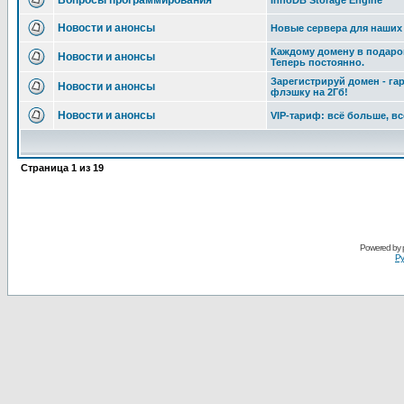
Вопросы программирования
InnoDB Storage Engine
Новости и анонсы
Новые сервера для наших
Каждому домену в подарок
Новости и анонсы
Теперь постоянно.
Зарегистрируй домен - га
Новости и анонсы
флэшку на 2Гб!
Новости и анонсы
VIP-тариф: всё больше, в
Страница
1
из
19
Powered by
Ру