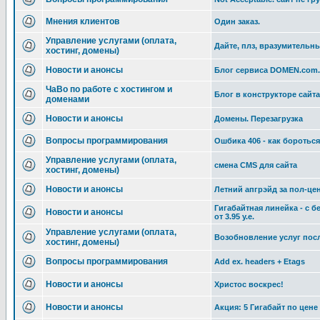
Мнения клиентов
Один заказ.
Управление услугами (оплата,
Дайте, плз, вразумительны
хостинг, домены)
Новости и анонсы
Блог сервиса DOMEN.com
ЧаВо по работе с хостингом и
Блог в конструкторе сайта
доменами
Новости и анонсы
Домены. Перезагрузка
Вопросы программирования
Ошбика 406 - как боротьс
Управление услугами (оплата,
смена CMS для сайта
хостинг, домены)
Новости и анонсы
Летний апгрэйд за пол-це
Гигабайтная линейка - с 
Новости и анонсы
от 3.95 у.е.
Управление услугами (оплата,
Возобновление услуг пос
хостинг, домены)
Вопросы программирования
Add ex. headers + Etags
Новости и анонсы
Христос воскрес!
Новости и анонсы
Акция: 5 Гигабайт по цене 