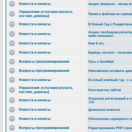
Новости и анонсы
Акция: февраль - месяц 
Управление услугами (оплата,
Права к файлам на сервер
хостинг, домены)
Новости и анонсы
В Новый Год с Рождество
Акция: свободная регист
Новости и анонсы
имён началась!
Новости и анонсы
Нам 8 лет.
Новости и анонсы
Берёшь хостинг - получае
Вопросы программирования
Путь к SendMail
Вопросы программирования
Невозможно вставить дан
Новости и анонсы
В новый учебный год - с
Управление услугами (оплата,
Конструктор сайтов
хостинг, домены)
Открытие регистраций в 
Новости и анонсы
.CO
Новости и анонсы
Доменные новости
Новости и анонсы
Обновление серверного п
Вопросы программирования
Редактирование РНР стран