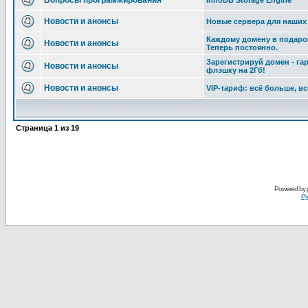
Вопросы программирования
InnoDB Storage Engine
Новости и анонсы
Новые сервера для наших
Каждому домену в подарок
Новости и анонсы
Теперь постоянно.
Зарегистрируй домен - га
Новости и анонсы
флэшку на 2Гб!
Новости и анонсы
VIP-тариф: всё больше, в
Страница
1
из
19
Powered by
Ру