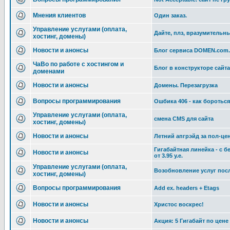
Мнения клиентов
Один заказ.
Управление услугами (оплата,
Дайте, плз, вразумительны
хостинг, домены)
Новости и анонсы
Блог сервиса DOMEN.com
ЧаВо по работе с хостингом и
Блог в конструкторе сайта
доменами
Новости и анонсы
Домены. Перезагрузка
Вопросы программирования
Ошбика 406 - как боротьс
Управление услугами (оплата,
смена CMS для сайта
хостинг, домены)
Новости и анонсы
Летний апгрэйд за пол-це
Гигабайтная линейка - с 
Новости и анонсы
от 3.95 у.е.
Управление услугами (оплата,
Возобновление услуг пос
хостинг, домены)
Вопросы программирования
Add ex. headers + Etags
Новости и анонсы
Христос воскрес!
Новости и анонсы
Акция: 5 Гигабайт по цене 