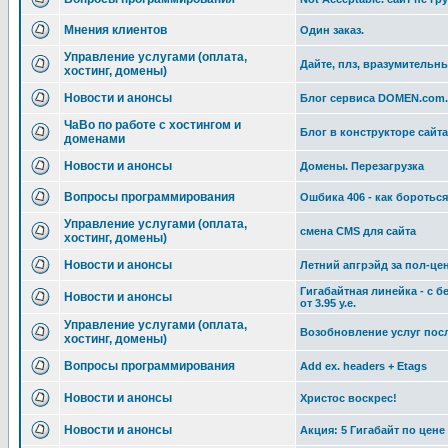
Мнения клиентов
Один заказ.
Управление услугами (оплата,
Дайте, плз, вразумительны
хостинг, домены)
Новости и анонсы
Блог сервиса DOMEN.com
ЧаВо по работе с хостингом и
Блог в конструкторе сайта
доменами
Новости и анонсы
Домены. Перезагрузка
Вопросы программирования
Ошбика 406 - как боротьс
Управление услугами (оплата,
смена CMS для сайта
хостинг, домены)
Новости и анонсы
Летний апгрэйд за пол-це
Гигабайтная линейка - с 
Новости и анонсы
от 3.95 у.е.
Управление услугами (оплата,
Возобновление услуг пос
хостинг, домены)
Вопросы программирования
Add ex. headers + Etags
Новости и анонсы
Христос воскрес!
Новости и анонсы
Акция: 5 Гигабайт по цене 