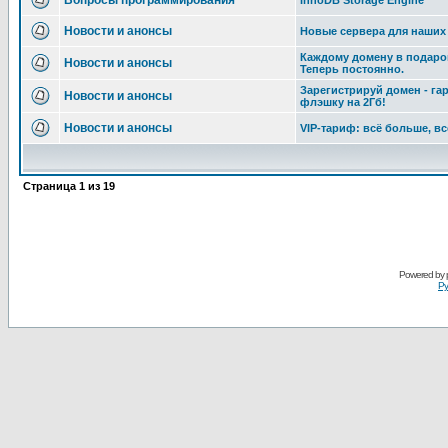
Вопросы программирования
InnoDB Storage Engine
Новости и анонсы
Новые сервера для наших
Каждому домену в подарок
Новости и анонсы
Теперь постоянно.
Зарегистрируй домен - га
Новости и анонсы
флэшку на 2Гб!
Новости и анонсы
VIP-тариф: всё больше, в
Страница
1
из
19
Powered by
Ру