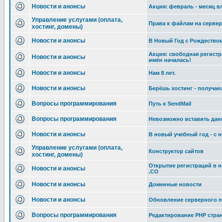
Новости и анонсы
Акция: февраль - месяц 
Управление услугами (оплата,
Права к файлам на сервер
хостинг, домены)
Новости и анонсы
В Новый Год с Рождество
Акция: свободная регист
Новости и анонсы
имён началась!
Новости и анонсы
Нам 8 лет.
Новости и анонсы
Берёшь хостинг - получае
Вопросы программирования
Путь к SendMail
Вопросы программирования
Невозможно вставить дан
Новости и анонсы
В новый учебный год - с
Управление услугами (оплата,
Конструктор сайтов
хостинг, домены)
Открытие регистраций в 
Новости и анонсы
.CO
Новости и анонсы
Доменные новости
Новости и анонсы
Обновление серверного п
Вопросы программирования
Редактирование РНР стран