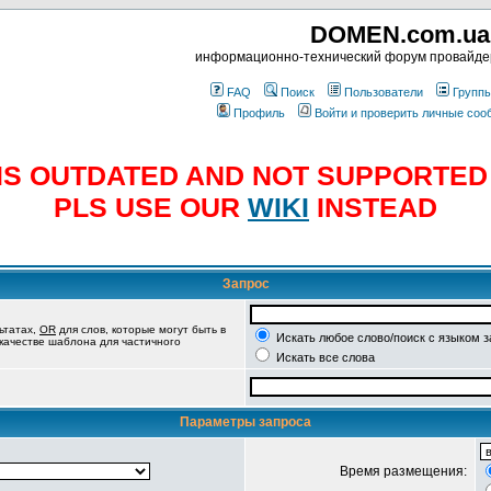
DOMEN.com.ua
информационно-технический форум провайд
FAQ
Поиск
Пользователи
Групп
Профиль
Войти и проверить личные со
E IS OUTDATED AND NOT SUPPORTE
PLS USE OUR
WIKI
INSTEAD
Запрос
ьтатах,
OR
для слов, которые могут быть в
Искать любое слово/поиск с языком 
 качестве шаблона для частичного
Искать все слова
Параметры запроса
Время размещения: