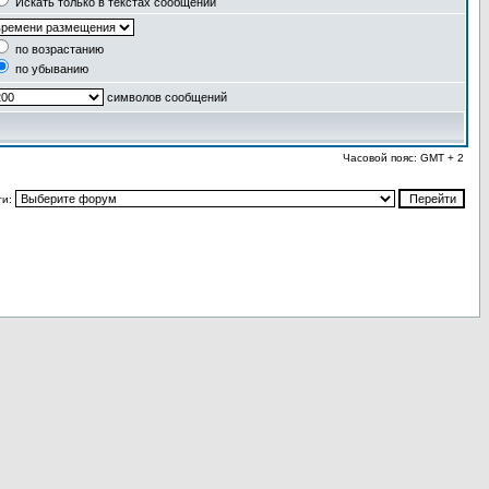
Искать только в текстах сообщений
по возрастанию
по убыванию
символов сообщений
Часовой пояс: GMT + 2
ти: