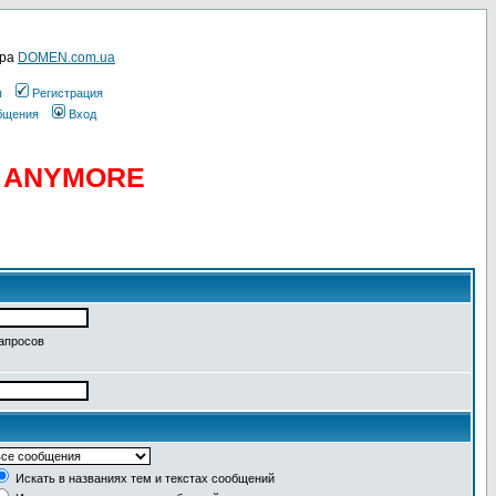
ера
DOMEN.com.ua
ы
Регистрация
общения
Вход
D ANYMORE
запросов
Искать в названиях тем и текстах сообщений