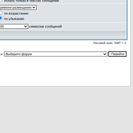
Искать только в текстах сообщений
по возрастанию
по убыванию
символов сообщений
Часовой пояс: GMT + 2
ти: