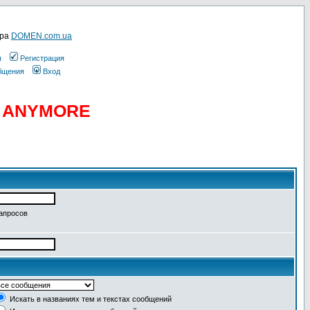
ера
DOMEN.com.ua
ы
Регистрация
общения
Вход
D ANYMORE
запросов
Искать в названиях тем и текстах сообщений