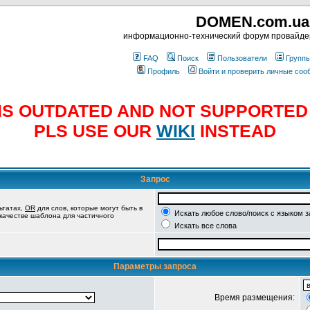
DOMEN.com.ua
информационно-технический форум провайд
FAQ
Поиск
Пользователи
Групп
Профиль
Войти и проверить личные со
E IS OUTDATED AND NOT SUPPORTE
PLS USE OUR
WIKI
INSTEAD
Запрос
ьтатах,
OR
для слов, которые могут быть в
Искать любое слово/поиск с языком 
 качестве шаблона для частичного
Искать все слова
Параметры запроса
Время размещения: