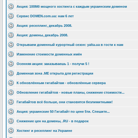
Акция: 100Мб мощного хостинга с каждым украинским доменом
Сервис DOMEN.com.ua: нам 6 лет
Акция: реселлинг, декабрь 2008.
Акция: домены, декабрь 2008.
Открываем доменный курортный сезон: yalta.ua в гости к нам
Изменение стоимости доменных имён
Осенняя акция: заказываешь 1 - получи 5 !
Доменная зона .ME открыта для регистрации
К обновлённым гигабайтам - обновлённые сервера
Обновление гигабайтов - новые планы, снижение стоимости...
Гигабайтов всё больше, они становятся безлимитными!
Акция: украинские 50 Гигабайт по цене 5ти. Спешите...
Снижение цен на домены, .RU - в подарок
Хостинг и реселлинг на Украине