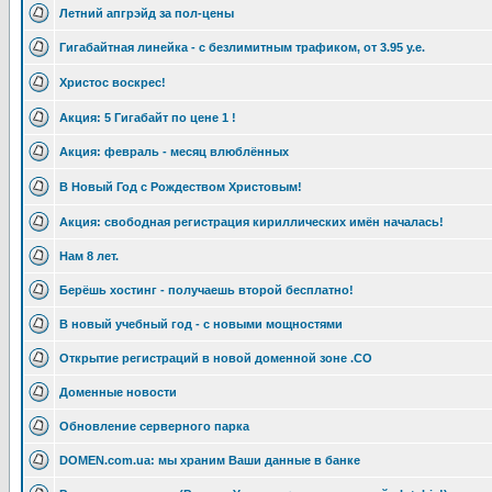
Летний апгрэйд за пол-цены
Гигабайтная линейка - с безлимитным трафиком, от 3.95 у.е.
Христос воскрес!
Акция: 5 Гигабайт по цене 1 !
Акция: февраль - месяц влюблённых
В Новый Год с Рождеством Христовым!
Акция: свободная регистрация кириллических имён началась!
Нам 8 лет.
Берёшь хостинг - получаешь второй бесплатно!
В новый учебный год - с новыми мощностями
Открытие регистраций в новой доменной зоне .CO
Доменные новости
Обновление серверного парка
DOMEN.com.ua: мы храним Ваши данные в банке