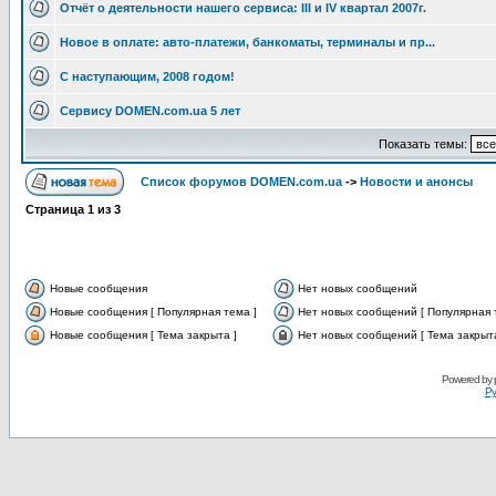
Отчёт о деятельности нашего сервиса: III и IV квартал 2007г.
Новое в оплате: авто-платежи, банкоматы, терминалы и пр...
С наступающим, 2008 годом!
Сервису DOMEN.com.ua 5 лет
Показать темы:
Список форумов DOMEN.com.ua
->
Новости и анонсы
Страница
1
из
3
Новые сообщения
Нет новых сообщений
Новые сообщения [ Популярная тема ]
Нет новых сообщений [ Популярная 
Новые сообщения [ Тема закрыта ]
Нет новых сообщений [ Тема закрыта
Powered by
Ру