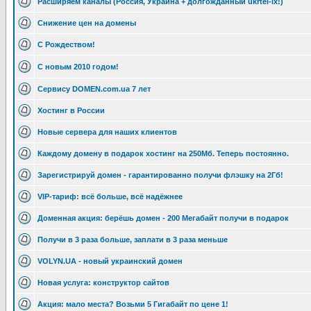
Расширяем каналы (Россия, Украина + долгожданный ukrtel-ix!)
Снижение цен на домены
С Рождеством!
С новым 2010 годом!
Сервису DOMEN.com.ua 7 лет
Хостинг в России
Новые сервера для наших клиентов
Каждому домену в подарок хостинг на 250Мб. Теперь постоянно.
Зарегистрируй домен - гарантированно получи флэшку на 2Гб!
VIP-тариф: всё больше, всё надёжнее
Доменная акция: берёшь домен - 200 Мегабайт получи в подарок
Получи в 3 раза больше, заплати в 3 раза меньше
VOLYN.UA - новый украинский домен
Новая услуга: конструктор сайтов
Акция: мало места? Возьми 5 Гигабайт по цене 1!