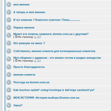
мое мнение
А теперь и моё мнение.
Я тут новичек ! Помогите советом ! Плиз...............
Первое мнение
Может кто помочь сравнить domen.com.ua с другими?
[
На страницу:
1
,
2
]
Нет реакции на заказ :?
Собственно, мнение клиента для потенциальных клиентов.
Моё общение с админом - это можно потом в раздел анекдотов
[
На страницу:
1
,
2
]
Просто благодарность
мнение клиента
Полгода на domen.com.ua
Kak mozhno oplatit' uslugi hostinga iz dal'nego zarubezh'ya?
МОЯ ИСТОРИЯ -История выбора Domen.com.ua
Заказ?