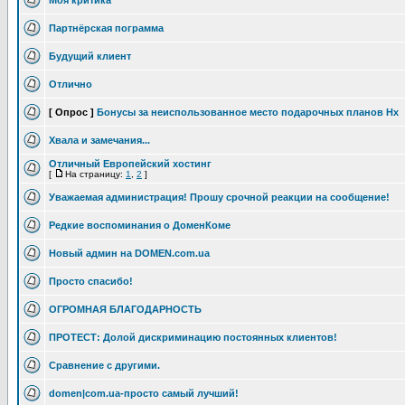
Моя критика
Партнёрская пограмма
Будущий клиент
Отлично
[ Опрос ]
Бонусы за неиспользованное место подарочных планов Hx
Хвала и замечания...
Отличный Европейский хостинг
[
На страницу:
1
,
2
]
Уважаемая администрация! Прошу срочной реакции на сообщение!
Редкие воспоминания о ДоменКоме
Новый админ на DOMEN.com.ua
Просто спасибо!
ОГРОМНАЯ БЛАГОДАРНОСТЬ
ПРОТЕСТ: Долой дискриминацию постоянных клиентов!
Сравнение с другими.
domen|com.ua-просто самый лучший!