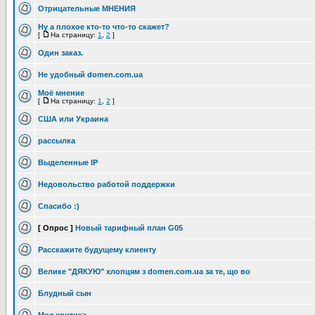
Отрицательные МНЕНИЯ
Ну а плохое кто-то что-то скажет?
[
На страницу:
1
,
2
]
Один заказ.
Не удобный domen.com.ua
Моё мнение
[
На страницу:
1
,
2
]
США или Украина
рассылка
Выделенные IP
Недовольство работой поддержки
Спасибо :)
[ Опрос ]
Новый тарифный план G05
Расскажите будущему клиенту
Велике "ДЯКУЮ" хлопцям з domen.com.ua за те, що во
Блудный сын