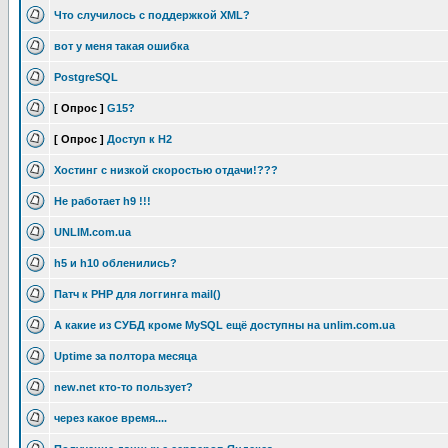
Что случилось с поддержкой XML?
вот у меня такая ошибка
PostgreSQL
[ Опрос ]
G15?
[ Опрос ]
Доступ к H2
Хостинг с низкой скоростью отдачи!???
Не работает h9 !!!
UNLIM.com.ua
h5 и h10 обленились?
Патч к PHP для логгинга mail()
А какие из СУБД кроме MySQL ещё доступны на unlim.com.ua
Uptime за полтора месяца
new.net кто-то пользует?
через какое время....