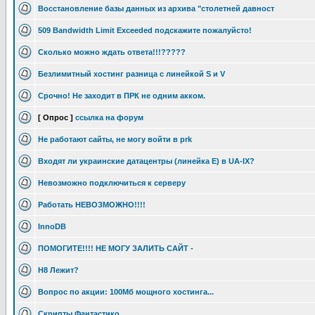
Восстановление базы данных из архива "столетней давност
509 Bandwidth Limit Exceeded подскажите пожалуйсто!
Сколько можно ждать ответа!!!?????
Безлимитный хостинг разница с линейкой S и V
Срочно! Не заходит в ПРК не одним акком.
[ Опрос ]
ссылка на форум
Не работают сайты, не могу войти в prk
Входят ли украинские датацентры (линейка Е) в UA-IX?
Невозможно подключиться к серверу
Работать НЕВОЗМОЖНО!!!!
InnoDB
ПОМОГИТЕ!!!! НЕ МОГУ ЗАЛИТЬ САЙТ -
H8 Лежит?
Вопрос по акции: 100Мб мощного хостинга...
Скрипты Фантастико