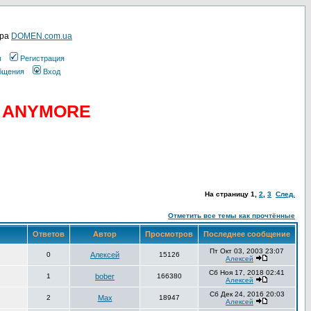
ера
DOMEN.com.ua
ы
Регистрация
общения
Вход
D ANYMORE
На страницу
1
,
2
,
3
След.
Отметить все темы как прочтённые
Ответов
Автор
Просмотров
Последнее сообщение
Пт Окт 03, 2003 23:07
0
Алексей
15126
Алексей
Сб Ноя 17, 2018 02:41
1
bober
166380
Алексей
Сб Дек 24, 2016 20:03
2
Max
18947
Алексей