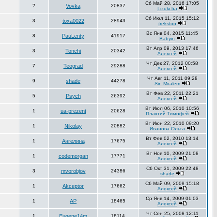
Сб Май 28, 2016 17:05
2
Vovka
20837
Lizukcha
Сб Июл 11, 2015 15:12
3
toxa0022
28943
trekston
Вс Янв 04, 2015 11:45
8
PauLenty
41917
Babyin
Вт Апр 09, 2013 17:46
3
Tonchi
20342
Алексей
Чт Дек 27, 2012 00:58
7
Teograd
29288
Алексей
Чт Авг 11, 2011 09:28
9
shade
44278
Sir_Miralem
Вт Фев 22, 2011 22:21
5
Psych
26392
Алексей
Вт Июл 06, 2010 10:56
1
ua-prezent
20628
Плахтий Тимофей
Вт Июн 22, 2010 09:20
1
Nikolay
20882
Иванова Ольга
Вт Фев 02, 2010 13:14
1
Ангелина
17675
Алексей
Вт Ноя 10, 2009 21:08
1
codemorgan
17771
Алексей
Сб Окт 31, 2009 22:48
3
mvorobjov
24386
shade
Сб Май 09, 2009 15:18
1
Akceptor
17662
Алексей
Ср Янв 14, 2009 01:03
1
AP
18465
Алексей
Чт Сен 25, 2008 12:11
1
Eugene14m
18114