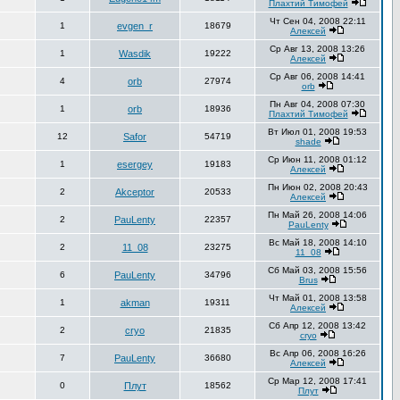
Плахтий Тимофей
Чт Сен 04, 2008 22:11
1
evgen_r
18679
Алексей
Ср Авг 13, 2008 13:26
1
Wasdik
19222
Алексей
Ср Авг 06, 2008 14:41
4
orb
27974
orb
Пн Авг 04, 2008 07:30
1
orb
18936
Плахтий Тимофей
Вт Июл 01, 2008 19:53
12
Safor
54719
shade
Ср Июн 11, 2008 01:12
1
esergey
19183
Алексей
Пн Июн 02, 2008 20:43
2
Akceptor
20533
Алексей
Пн Май 26, 2008 14:06
2
PauLenty
22357
PauLenty
Вс Май 18, 2008 14:10
2
11_08
23275
11_08
Сб Май 03, 2008 15:56
6
PauLenty
34796
Brus
Чт Май 01, 2008 13:58
1
akman
19311
Алексей
Сб Апр 12, 2008 13:42
2
cryo
21835
cryo
Вс Апр 06, 2008 16:26
7
PauLenty
36680
Алексей
Ср Мар 12, 2008 17:41
0
Плут
18562
Плут