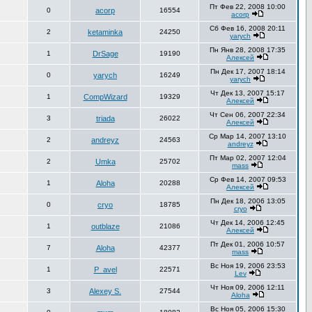
Пт Фев 22, 2008 10:00
0
acorp
16554
acorp
Сб Фев 16, 2008 20:11
2
ketaminka
24250
yarych
Пн Янв 28, 2008 17:35
1
DrSage
19190
Алексей
Пн Дек 17, 2007 18:14
0
yarych
16249
yarych
Чт Дек 13, 2007 15:17
1
CompWizard
19329
Алексей
Чт Сен 06, 2007 22:34
3
triada
26022
Алексей
Ср Мар 14, 2007 13:10
2
andreyz
24563
andreyz
Пт Мар 02, 2007 12:04
2
Umka
25702
mass
Ср Фев 14, 2007 09:53
1
Aloha
20288
Алексей
Пн Дек 18, 2006 13:05
0
cryo
18785
cryo
Чт Дек 14, 2006 12:45
1
outblaze
21086
Алексей
Пт Дек 01, 2006 10:57
7
Aloha
42377
mass
Вс Ноя 19, 2006 23:53
1
P_avel
22571
Lev
Чт Ноя 09, 2006 12:11
3
Alexey S.
27544
Aloha
Вс Ноя 05, 2006 15:30