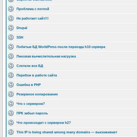
Проблема с почтой
Не работает сайт!!!
Drupal
SSH
Побитые БД WorldPress после переезда h10 сервера
Пиковая вычислительная нагрузка
Слетели все БД
Перебои в работе сайта
Ошибка в PHP
Резервное копирование
Что с сервером?
ПРК забыл пароль
Что происходит с сервером h2?
This IP is being shared among many domains — выскакивает