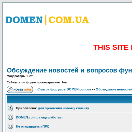
THIS SIT
Обсуждение новостей и вопросов фу
Модераторы: Нет
Сейчас этот форум просматривают: Нет
Список форумов DOMEN.com.ua
->
Обсуждение новостей
Прилеплена:
для прочтения новому клиенту
DOMEN.com.ua еще работает
Не открывается ПРК