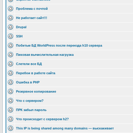
Проблема с почтой
Не работает сайт!!!
Drupal
SSH
Побитые БД WorldPress после переезда h10 сервера
Пиковая вычислительная нагрузка
Слетели все БД
Перебои в работе сайта
Ошибка в PHP
Резервное копирование
Что с сервером?
ПРК забыл пароль
Что происходит с сервером h2?
This IP is being shared among many domains — выскакивает