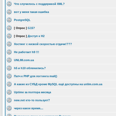
Что случилось с поддержкой XML?
вот у меня такая ошибка
PostgreSQL
[ Опрос ]
G15?
[ Опрос ]
Доступ к H2
Хостинг с низкой скоростью отдачи!???
Не работает h9 !!!
UNLIM.com.ua
h5 и h10 обленились?
Патч к PHP для логгинга mail()
А какие из СУБД кроме MySQL ещё доступны на unlim.com.ua
Uptime за полтора месяца
new.net кто-то пользует?
через какое время....