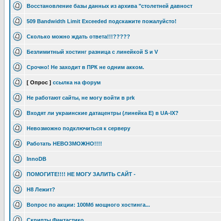
Восстановление базы данных из архива "столетней давност
509 Bandwidth Limit Exceeded подскажите пожалуйсто!
Сколько можно ждать ответа!!!?????
Безлимитный хостинг разница с линейкой S и V
Срочно! Не заходит в ПРК не одним акком.
[ Опрос ]
ссылка на форум
Не работают сайты, не могу войти в prk
Входят ли украинские датацентры (линейка Е) в UA-IX?
Невозможно подключиться к серверу
Работать НЕВОЗМОЖНО!!!!
InnoDB
ПОМОГИТЕ!!!! НЕ МОГУ ЗАЛИТЬ САЙТ -
H8 Лежит?
Вопрос по акции: 100Мб мощного хостинга...
Скрипты Фантастико