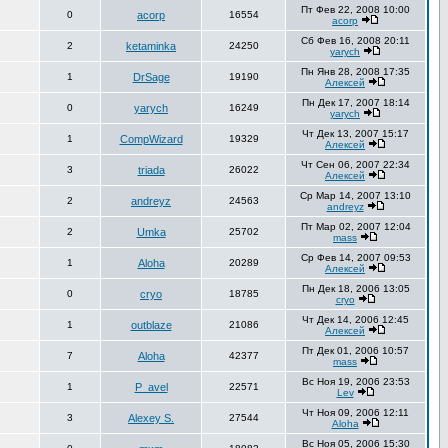
Пт Фев 22, 2008 10:00
0
acorp
16554
acorp
Сб Фев 16, 2008 20:11
2
ketaminka
24250
yarych
Пн Янв 28, 2008 17:35
1
DrSage
19190
Алексей
Пн Дек 17, 2007 18:14
0
yarych
16249
yarych
Чт Дек 13, 2007 15:17
1
CompWizard
19329
Алексей
Чт Сен 06, 2007 22:34
3
triada
26022
Алексей
Ср Мар 14, 2007 13:10
2
andreyz
24563
andreyz
Пт Мар 02, 2007 12:04
2
Umka
25702
mass
Ср Фев 14, 2007 09:53
1
Aloha
20289
Алексей
Пн Дек 18, 2006 13:05
0
cryo
18785
cryo
Чт Дек 14, 2006 12:45
1
outblaze
21086
Алексей
Пт Дек 01, 2006 10:57
7
Aloha
42377
mass
Вс Ноя 19, 2006 23:53
1
P_avel
22571
Lev
Чт Ноя 09, 2006 12:11
3
Alexey S.
27544
Aloha
Вс Ноя 05, 2006 15:30