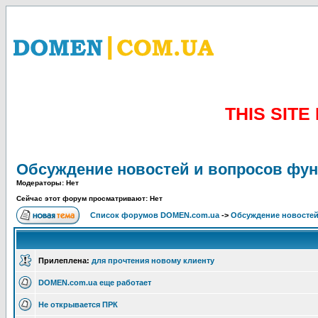
THIS SIT
Обсуждение новостей и вопросов фу
Модераторы: Нет
Сейчас этот форум просматривают: Нет
Список форумов DOMEN.com.ua
->
Обсуждение новостей
Прилеплена:
для прочтения новому клиенту
DOMEN.com.ua еще работает
Не открывается ПРК