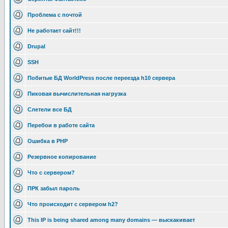
Проблема с почтой
Не работает сайт!!!
Drupal
SSH
Побитые БД WorldPress после переезда h10 сервера
Пиковая вычислительная нагрузка
Слетели все БД
Перебои в работе сайта
Ошибка в PHP
Резервное копирование
Что с сервером?
ПРК забыл пароль
Что происходит с сервером h2?
This IP is being shared among many domains — выскакивает