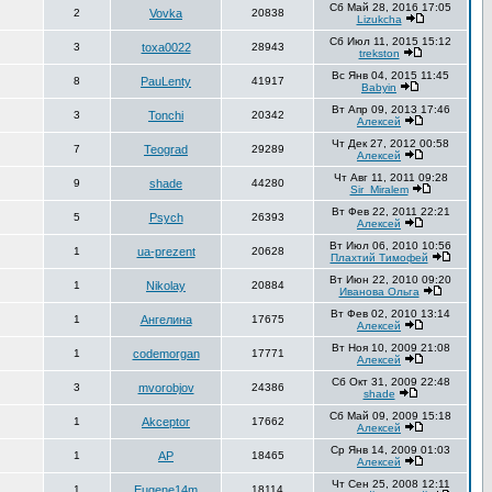
Сб Май 28, 2016 17:05
2
Vovka
20838
Lizukcha
Сб Июл 11, 2015 15:12
3
toxa0022
28943
trekston
Вс Янв 04, 2015 11:45
8
PauLenty
41917
Babyin
Вт Апр 09, 2013 17:46
3
Tonchi
20342
Алексей
Чт Дек 27, 2012 00:58
7
Teograd
29289
Алексей
Чт Авг 11, 2011 09:28
9
shade
44280
Sir_Miralem
Вт Фев 22, 2011 22:21
5
Psych
26393
Алексей
Вт Июл 06, 2010 10:56
1
ua-prezent
20628
Плахтий Тимофей
Вт Июн 22, 2010 09:20
1
Nikolay
20884
Иванова Ольга
Вт Фев 02, 2010 13:14
1
Ангелина
17675
Алексей
Вт Ноя 10, 2009 21:08
1
codemorgan
17771
Алексей
Сб Окт 31, 2009 22:48
3
mvorobjov
24386
shade
Сб Май 09, 2009 15:18
1
Akceptor
17662
Алексей
Ср Янв 14, 2009 01:03
1
AP
18465
Алексей
Чт Сен 25, 2008 12:11
1
Eugene14m
18114