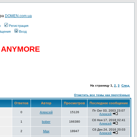
ера
DOMEN.com.ua
ы
Регистрация
общения
Вход
D ANYMORE
На страницу
1
,
2
,
3
След.
Отметить все темы как прочтённые
Ответов
Автор
Просмотров
Последнее сообщение
Пт Окт 03, 2003 23:07
0
Алексей
15126
Алексей
Сб Ноя 17, 2018 02:41
1
bober
166380
Алексей
Сб Дек 24, 2016 20:03
2
Max
18947
Алексей