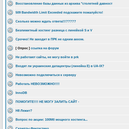
Восстановление базы данных из архива "столетней давност
509 Bandwidth Limit Exceeded подскажите пожалуйсто!
Сколько можно ждать ответа!!!?????
Безлимитный хостинг разница с линейкой S и V
Срочно! Не заходит в ПРК не одним акком.
[ Опрос ]
ссылка на форум
Не работают сайты, не могу войти в prk
Входят ли украинские датацентры (линейка Е) в UA-IX?
Невозможно подключиться к серверу
Работать НЕВОЗМОЖНО!!!!
InnoDB
ПОМОГИТЕ!!!! НЕ МОГУ ЗАЛИТЬ САЙТ -
H8 Лежит?
Вопрос по акции: 100Мб мощного хостинга...
Скрипты Фантастико