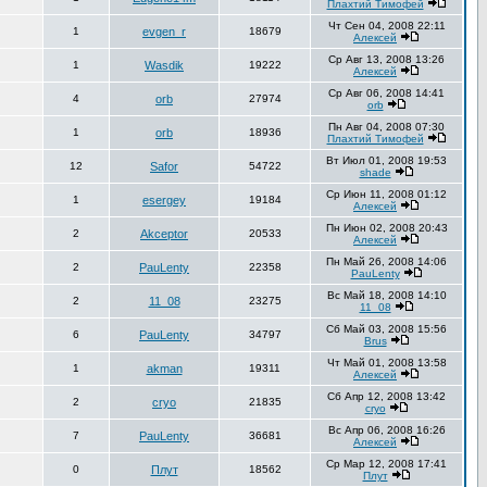
Плахтий Тимофей
Чт Сен 04, 2008 22:11
1
evgen_r
18679
Алексей
Ср Авг 13, 2008 13:26
1
Wasdik
19222
Алексей
Ср Авг 06, 2008 14:41
4
orb
27974
orb
Пн Авг 04, 2008 07:30
1
orb
18936
Плахтий Тимофей
Вт Июл 01, 2008 19:53
12
Safor
54722
shade
Ср Июн 11, 2008 01:12
1
esergey
19184
Алексей
Пн Июн 02, 2008 20:43
2
Akceptor
20533
Алексей
Пн Май 26, 2008 14:06
2
PauLenty
22358
PauLenty
Вс Май 18, 2008 14:10
2
11_08
23275
11_08
Сб Май 03, 2008 15:56
6
PauLenty
34797
Brus
Чт Май 01, 2008 13:58
1
akman
19311
Алексей
Сб Апр 12, 2008 13:42
2
cryo
21835
cryo
Вс Апр 06, 2008 16:26
7
PauLenty
36681
Алексей
Ср Мар 12, 2008 17:41
0
Плут
18562
Плут