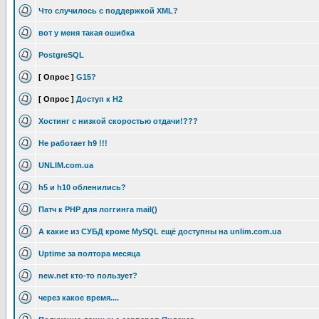
Что случилось с поддержкой XML?
вот у меня такая ошибка
PostgreSQL
[ Опрос ]
G15?
[ Опрос ]
Доступ к H2
Хостинг с низкой скоростью отдачи!???
Не работает h9 !!!
UNLIM.com.ua
h5 и h10 обленились?
Патч к PHP для логгинга mail()
А какие из СУБД кроме MySQL ещё доступны на unlim.com.ua
Uptime за полтора месяца
new.net кто-то пользует?
через какое время....