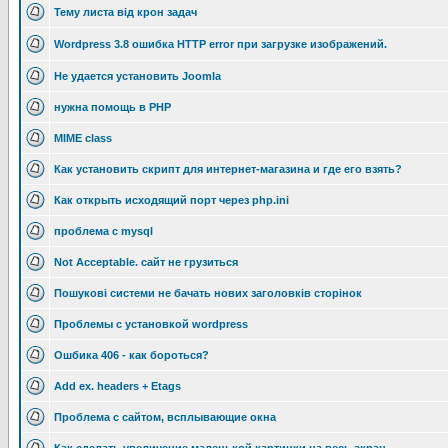
Тему листа від крон задач
Wordpress 3.8 ошибка HTTP error при загрузке изображений.
Не удается установить Joomla
нужна помощь в PHP
MIME class
Как установить скрипт для интернет-магазина и где его взять?
Как открыть исходящий порт через php.ini
проблема с mysql
Not Acceptable. сайт не грузиться
Пошукові системи не бачать нових заголовків сторінок
Проблемы с установкой wordpress
Ошбика 406 - как бороться?
Add ex. headers + Etags
Проблема с сайтом, всплывающие окна