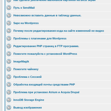
Как сделать увеличение маленькой картинки на весь экран
Путь к SendMail
Невозможно вставить данные в таблицу данных.
Sape на Wordpress
Почему после редактирования кода на сайте изменений не видно
Проблемы с плагинами для Wordpress
Редактирование РНР страниц в FTP программе.
Помогите пожалуйста с установкой WordPress
ImageMagik
Помогите чайнику
Проблема с Сессией
Обработка входящей почты средствами PHP
Проблема при установке Atrium и Acquia Drupal
InnoDB Storage Engine
Вывод изображения