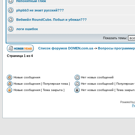
Непонятный глюк
phpbb3 не знает русский???
Вебмейл RoundCube. Побыл и убежал???
логи ошибок
Показать темы:
Список форумов DOMEN.com.ua
->
Вопросы программир
Страница
1
из
4
Новые сообщения
Нет новых сообщений
Новые сообщения [ Популярная тема ]
Нет новых сообщений [ Популярная 
Новые сообщения [ Тема закрыта ]
Нет новых сообщений [ Тема закрыта
Powered by
Ру