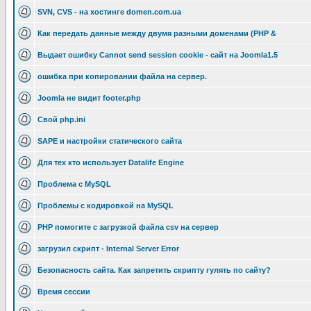
SVN, CVS - на хостинге domen.com.ua
Как передать данные между двумя разными доменами (PHP &
Выдает ошибку Cannot send session cookie - сайт на Joomla1.5
ошибка при копировании файла на сервер.
Joomla не видит footer.php
Свой php.ini
SAPE и настройки статического сайта
Для тех кто использует Datalife Engine
Проблема с MySQL
Проблемы с кодировкой на MySQL
PHP помогите с загрузкой файла csv на сервер
загрузил скрипт - Internal Server Error
Безопасность сайта. Как запретить скрипту гулять по сайту?
Время сессии