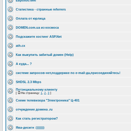
Еврохостинг
Статистика - странные referrers
Оплата от юрлица
DOMEN.com.ua из космоса
Подскажите хостинг ASP.Net
ath.cx
Как выкупить забитый домен (Help)
А куда... ?
системе запросов-нет,поддержке по e-mail-да,присоединяйтесь!
SHDSL 2.3 Mbps
Потэнциальному клиенту
[
На страницу:
1
,
2
,
3
]
Схеме телевизора "Электроника" Ц-401
отчуждение домена .ru
Как стать регистратором?
Ява-десигн :)))))))