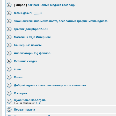
[ Опрос ]
Как вам новый бюджет, госпоад?
Флэш-дезигн :)))))))
знойная женщина-мечта поэта, бесплатный трафик-мечта идиота
трафик для phpbb2.0.10
Магазины Сд в Интернете !
Баннерные показы
Анализаторы log файлов
Осенние скидки
in.ua
Хакинг
Добрый админ спешит на помощь пользователям
О юзерах
revolution.nikee.org.ua
[
На страницу:
1
,
2
]
Первая тысяча