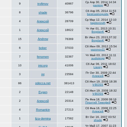
Ср Апр 30, 2014 14:34
9
trofimov
40967
gamtop
Сб Апр 05, 2014 11:53
8
shade
36796
bestcasinoguide
Ср Мар 12, 2014 12:10
4
Алексей
28709
kapitonovih
Чт Авг 01, 2013 10:31
1
Алексей
18622
BogdanK
Вт Июл 23, 2013 07:32
Andrew
15
76369
BogdanK
Сб Июн 09, 2012 15:54
6
bober
37033
vazonov11
Чт Май 03, 2012 11:11
7
fenomen
32367
audioknigi
Сб Авг 06, 2011 18:02
10
intcorp
41006
Liaxey
Пт Окт 30, 2009 22:44
3
int
23584
Алексей
Сб Июл 19, 2008 18:36
odecca.net
86
381413
V-BOSS
Сб Июл 19, 2008 18:32
2
Evgen
22148
V-BOSS
Пн Фев 18, 2008 08:16
2
Алексей
20314
Плахтий Тимофей
Сб Фев 16, 2008 22:25
4
Romankin
27213
Алексей
Вт Окт 16, 2007 03:52
1
liza-demina
17582
shade
Чт Май 17, 2007 11:23