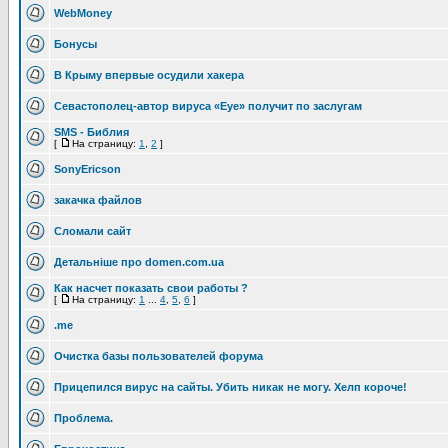
WebMoney
Бонусы
В Крыму впервые осудили хакера
Севастополец-автор вируса «Eye» получит по заслугам
SMS - Библия
[
На страницу:
1
,
2
]
SonyEricson
закачка файлов
Сломали сайт
Детальніше про domen.com.ua
Как насчет показать свои работы ?
[
На страницу:
1
...
4
,
5
,
6
]
.me
Очистка базы пользователей форума
Прицепился вирус на сайты. Убить никак не могу. Хелп короче!
Проблема.