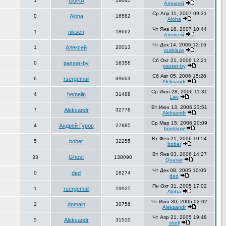
1
GulKA
18645
Алексей
Ср Апр 11, 2007 09:31
0
Aloha
16582
Aloha
Чт Янв 18, 2007 10:44
1
niksen
18662
Алексей
Чт Дек 14, 2006 12:16
1
Алексей
20013
outblaze
Сб Окт 21, 2006 12:21
0
passer-by
16358
passer-by
Сб Авг 05, 2006 15:26
6
rsergemail
39663
Aleksandr
Ср Июн 28, 2006 11:31
4
hemelin
31488
Lev
Вт Июн 13, 2006 23:51
7
Aleksandr
32778
Aleksandr
Ср Мар 15, 2006 20:09
4
Андрей Гуров
27885
borstsow
Вт Фев 21, 2006 10:54
5
bober
32255
bober
Вт Янв 03, 2006 14:27
Ghost
33
138090
Quasar
Чт Дек 08, 2005 10:05
0
ded
18274
ded
Пн Окт 31, 2005 17:02
1
rsergemail
19925
Aloha
Чт Июн 30, 2005 02:02
2
domain
30756
Aleksandr
Чт Апр 21, 2005 19:48
5
Aleksandr
31510
shell