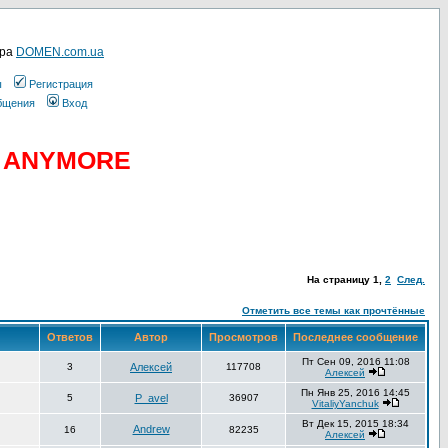
ера
DOMEN.com.ua
ы
Регистрация
общения
Вход
D ANYMORE
На страницу
1
,
2
След.
Отметить все темы как прочтённые
Ответов
Автор
Просмотров
Последнее сообщение
Пт Сен 09, 2016 11:08
3
Алексей
117708
Алексей
Пн Янв 25, 2016 14:45
5
P_avel
36907
VitaliyYanchuk
Вт Дек 15, 2015 18:34
Andrew
16
82235
Алексей