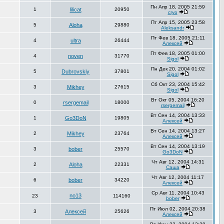
Пн Апр 18, 2005 21:59
1
lilicat
20950
cryo
Пт Апр 15, 2005 23:58
5
Aloha
29880
Aleksandr
Пт Фев 18, 2005 21:11
4
ultra
26444
Алексей
Пт Фев 18, 2005 01:00
4
noven
31770
Sigol
Пн Дек 20, 2004 01:02
5
Dubrovskiy
37801
Sigol
Сб Окт 23, 2004 15:42
3
Mikhey
27615
Sigol
Вт Окт 05, 2004 16:20
0
rsergemail
18000
rsergemail
Вт Сен 14, 2004 13:33
1
Go3DoN
19805
Алексей
Вт Сен 14, 2004 13:27
2
Mikhey
23764
Алексей
Вт Сен 14, 2004 13:19
3
bober
25570
Go3DoN
Чт Авг 12, 2004 14:31
2
Aloha
22331
Саша
Чт Авг 12, 2004 11:17
6
bober
34220
Алексей
Ср Авг 11, 2004 10:43
no13
23
114160
bober
Пт Июл 02, 2004 20:38
3
Алексей
25626
Алексей