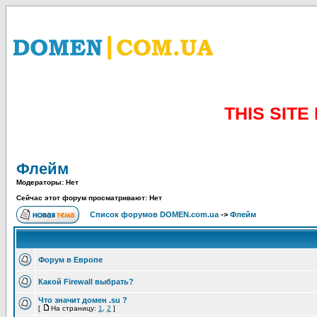
THIS SIT
Флейм
Модераторы: Нет
Сейчас этот форум просматривают: Нет
Список форумов DOMEN.com.ua
->
Флейм
Форум в Европе
Какой Firewall выбрать?
Что значит домен .su ?
[
На страницу:
1
,
2
]