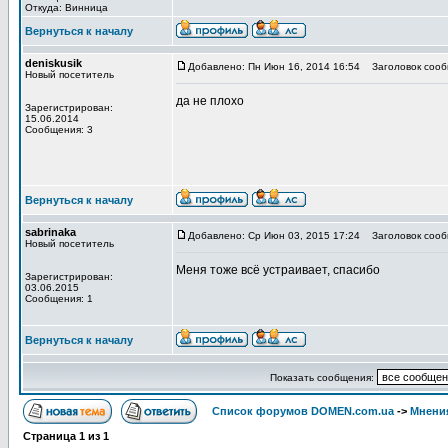
Откуда: Винница
Вернуться к началу
deniskusik
Добавлено: Пн Июн 16, 2014 16:54
Заголовок сооб
Новый посетитель
да не плохо
Зарегистрирован:
15.06.2014
Сообщения: 3
http://wandroide.ru/
http://astourist.ru/
http://dicask.
http://ko-meta.com
http://kryazhkusto.com
http://p
http://medinfoworld.ru/
Вернуться к началу
sabrinaka
Добавлено: Ср Июн 03, 2015 17:24
Заголовок сооб
Новый посетитель
Меня тоже всё устраивает, спасибо
Зарегистрирован:
03.06.2015
Сообщения: 1
Вернуться к началу
Показать сообщения:
Список форумов DOMEN.com.ua
->
Мнени
Страница
1
из
1