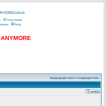
ера
DOMEN.com.ua
ы
Регистрация
общения
Вход
D ANYMORE
Предыдущая тема
::
Следующая тема