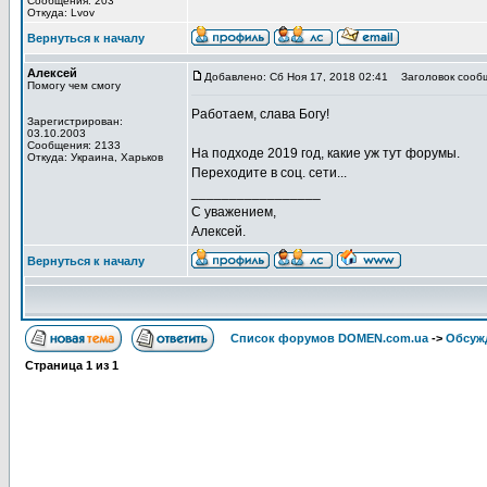
Сообщения: 203
Откуда: Lvov
Вернуться к началу
Алексей
Добавлено: Сб Ноя 17, 2018 02:41
Заголовок сооб
Помогу чем смогу
Работаем, слава Богу!
Зарегистрирован:
03.10.2003
Сообщения: 2133
На подходе 2019 год, какие уж тут форумы.
Откуда: Украина, Харьков
Переходите в соц. сети...
_________________
С уважением,
Алексей.
Вернуться к началу
Список форумов DOMEN.com.ua
->
Обсуж
Страница
1
из
1