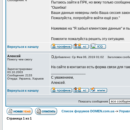
Сообщения: 4
Пытаюсь зайти в ПРК, но вижу только сообщен
"Ошибка!
Ваши данные неверны либо Ваша сессия закон
Пожалуйста, попробуйте войти ещё раз."
Нажимаю на "Я забыл клиентские данные" и пыт
Помогите пожалуйста решить эту ситуацию.
Вернуться к началу
Алексей
Добавлено: Ср Фев 06, 2019 01:02
Заголовок сооб
Помогу чем смогу
На сайте в контактах есть форма связи для таки
Зарегистрирован:
_________________
03.10.2003
Сообщения: 2133
С уважением,
Откуда: Украина, Харьков
Алексей.
Вернуться к началу
Показать сообщения:
Список форумов DOMEN.com.ua
->
Управл
Страница
1
из
1