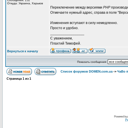
Сообщения: 152
Откуда: Украина, Харьков
Переключение между версиями
PHP
производи
Отмечаете нужный адрес, справа в поле "Вер
Изменения вступают в силу немедленно.
Просто и удобно.
_________________
С уважением,
Плахтий Тимофей.
Вернуться к началу
Показать сообщения:
Список форумов DOMEN.com.ua
->
ЧаВо п
Страница
1
из
1
Powered by
Ру