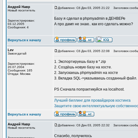
Андрей Навр
Добавлено: Сб Дек 03, 2005 21:22
Заголовок сообщ
Новый посетитель
Базу я сделал в phpmyadmin в ДЕНВЕРе
Зарегистрирован:
А про дамп не знаю.. как его сделать можно?
03.12.2005
Сообщения: 4
Вернуться к началу
Lev
Добавлено: Сб Дек 03, 2005 22:08
Заголовок сообщ
Завсегдатай
1. Экспортируешь базу в *.zip
Зарегистрирован:
2. Создёшь новую базу на хосте.
20.07.2004
Сообщения: 165
2. Запускаешь phpmyadmin на хосте
Откуда: Москва
3. Вкладка SQL->указываешь созданный файл.
PS Сначала попрактикуйся на localhost.
_________________
Лучший биллинг для провайдеров хостинга
Защитите свою интеллектуальную собственно
Вернуться к началу
Андрей Навр
Добавлено: Сб Дек 03, 2005 22:32
Заголовок сообщ
Новый посетитель
Спасибо, получилось
Зарегистрирован: