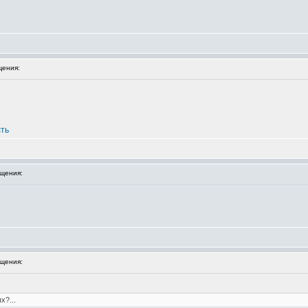
ения:
сть
щения:
щения:
х?...