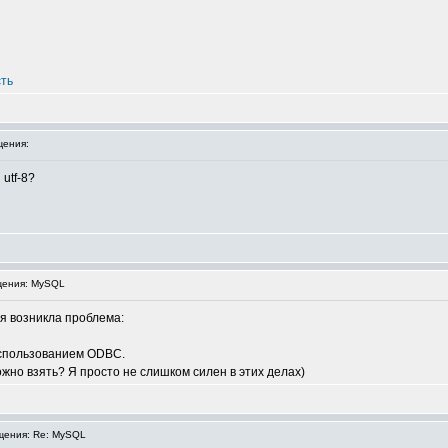
сть
ения:
utf-8?
ения: MySQL
я возникла проблема:
использованием ODBC.
жно взять? Я просто не слишком силен в этих делах)
ения: Re: MySQL