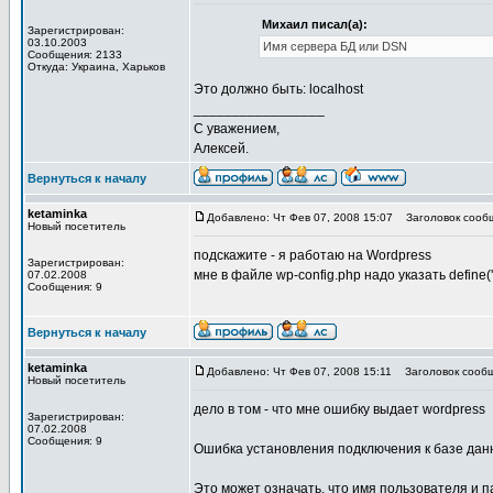
Михаил писал(а):
Зарегистрирован:
03.10.2003
Имя сервера БД или DSN
Сообщения: 2133
Откуда: Украина, Харьков
Это должно быть: localhost
_________________
С уважением,
Алексей.
Вернуться к началу
ketaminka
Добавлено: Чт Фев 07, 2008 15:07
Заголовок сооб
Новый посетитель
подскажите - я работаю на Wordpress
Зарегистрирован:
мне в файле wp-config.php надо указать define('
07.02.2008
Сообщения: 9
Вернуться к началу
ketaminka
Добавлено: Чт Фев 07, 2008 15:11
Заголовок сообщ
Новый посетитель
дело в том - что мне ошибку выдает wordpress
Зарегистрирован:
07.02.2008
Сообщения: 9
Ошибка установления подключения к базе дан
Это может означать, что имя пользователя и п