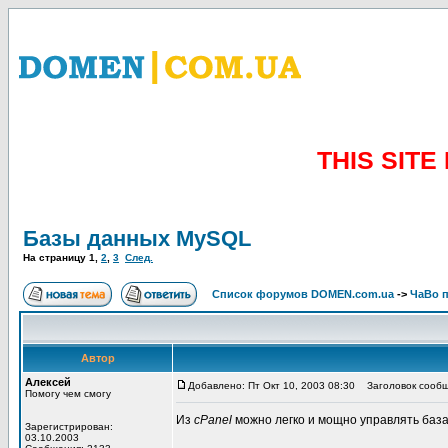
THIS SIT
Базы данных MySQL
На страницу
1
,
2
,
3
След.
Список форумов DOMEN.com.ua
->
ЧаВо п
Автор
Алексей
Добавлено: Пт Окт 10, 2003 08:30
Заголовок сообщ
Помогу чем смогу
Из
cPanel
можно легко и мощно управлять баз
Зарегистрирован:
03.10.2003