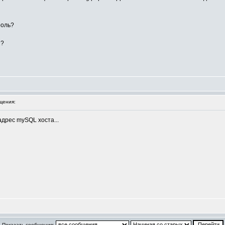
роль?
н?
щения:
адрес mySQL хоста...
Показать сообщения: