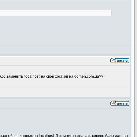
надо заменить 'localhost' на свой хостинг на domen.com.ua??
ься к базе данных на localhost. Это может означать сервер базы данных