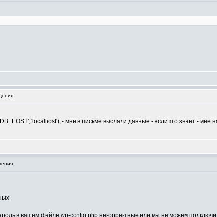
щения:
DB_HOST', 'localhost'); - мне в письме выслали данные - если кто знает - мне 
ения:
ных
ароль в вашем файле wp-config.php некорректные или мы не можем подключит