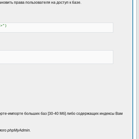
новить права пользователя на доступ к базе.
я>")
орте-импорте больших баз [30-40 Мб] либо содержащих индексы Вам
мого
phpMyAdmin.