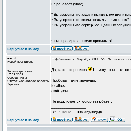
не работает (упал).
* Вы уверены что задали правильное имя и па
* Вы уверены что ввели правильно имя хоста?
* Вы уверены что сервер базы данных запуще
я вмн проверила - ввела правильно!
Вернуться к началу
asvetl
Добавлено: Чт Мар 20, 2008 15:55
Заголовок сооб
Новый посетитель
Да, та же вопросинка
Не могу понять, каков 
Зарегистрирован:
17.03.2008
Сообщения: 2
Пробовал такие значения:
Откуда: Харьковская область,
Украина
localhost
свой_домен
Не подключается wordpress к базе...
_________________
Все, я пошел... Шалабудабуда...
Вернуться к началу