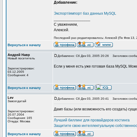
Добавление:
Экспорт/импорт баз данных MySQL
_________________
С уважением,
Алексей.
Последний раз редактировалось: Алексей (Пн Фев 13, 2
Вернуться к началу
Андрей Навр
Добавлено: Сб Дек 03, 2005 20:26
Заголовок сообщ
Новый посетитель
Если у меня есть уже готовая база MySQL Можн
Зарегистрирован:
03.12.2005
Сообщения: 4
Вернуться к началу
Lev
Добавлено: Сб Дек 03, 2005 20:41
Заголовок сообщ
Завсегдатай
Дамп базы (или возможность его создать) сущ
Зарегистрирован:
_________________
20.07.2004
Сообщения: 165
Лучший биллинг для провайдеров хостинга
Откуда: Москва
Защитите свою интеллектуальную собственно
Вернуться к началу