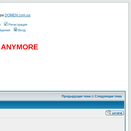
ера
DOMEN.com.ua
ы
Регистрация
общения
Вход
D ANYMORE
Предыдущая тема
::
Следующая тема