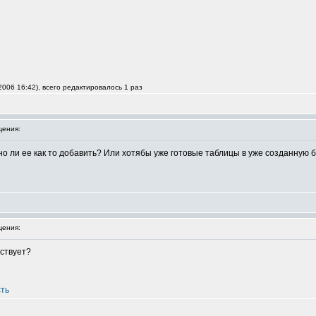
006 16:42), всего редактировалось 1 раз
ения:
о ли ее как то добавить? Или хотябы уже готовые таблицы в уже созданную 
ения:
ествует?
сть