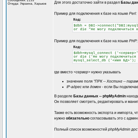
Сообщения: 2133
Для этого достаточно зайти в раздел
Базы дан
Откуда: Украина, Харьков
Пример для подключения к базе на языке
Perl:
Код:
$dbh = DBI->connect("DBI:mysq
or die "Не могу подключиться 
Пример для подключения к базе на языке
PHP:
Код:
$dbh=mysql_connect ('<сервер>
or die ('Не могу подключиться
mysql_select_db ('<имя БД>');
где вместо
<сервер>
нужно указывать
значение поля
"ПРК -- Хостинг -- пара
IP-адрес
или
домен
- если Вы подключае
В разделе
Базы данных -- phpMyAdmin
находи
Он позволяет смотреть, редактировать и мани
Также есть возможность экспорта и импорта, 
нужно
обязательно
согласовывать это с админ
Полный список возможностей
phpMyAdmin
дост