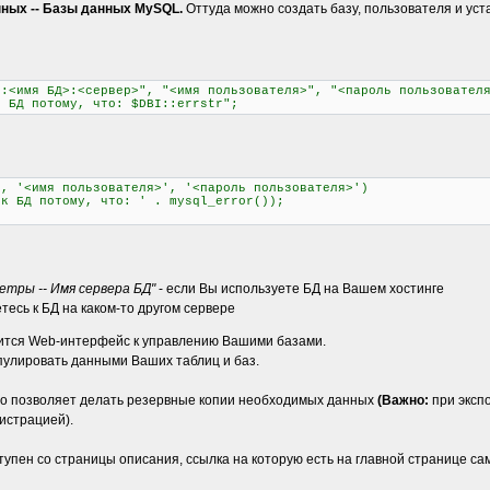
ных -- Базы данных MySQL.
Оттуда можно создать базу, пользователя и уста
l:<имя БД>:<сервер>", "<имя пользователя>", "<пароль пользовател
к БД потому, что: $DBI::errstr";
', '<имя пользователя>', '<пароль пользователя>')
 к БД потому, что: ' . mysql_error());
метры -- Имя сервера БД"
- если Вы используете БД на Вашем хостинге
тесь к БД на каком-то другом сервере
тся Web-интерфейс к управлению Вашими базами.
пулировать данными Ваших таблиц и баз.
что позволяет делать резервные копии необходимых данных
(Важно:
при эксп
истрацией).
упен со страницы описания, ссылка на которую есть на главной странице са