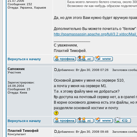
21.07.2006
База моего личного белого списка, около 30
Сообщения: 152
Возможно-ли как-нибудь образом подключит
Откуда: Украина, Харьков
Да, но для этого Вам нужно будет вручную пра
Дополнительно Вы можете почитать о
"белом"
http://spamassassin.apache.org/full/3.2.x/doc/Ma
_________________
С уважением,
Плахтий Тимофей.
Вернуться к началу
Сапожник
Добавлено: Вт Дек 30, 2008 07:26
Заголовок сообщ
Участник
Основной домен у меня на сервере S10,
Зарегистрирован:
а почта у меня на сервере M1.
16.06.2004
Сообщения: 15
Т.е. к этому файлу мне не добраться?
Откуда: Киев
ftp-доступа на почтовый сервер нет, а в cpan
В корне основного домена есть эти файлы, но я
разделяли основной хостинг и почту.
Вернуться к началу
Плахтий Тимофей
Добавлено: Вт Дек 30, 2008 09:46
Заголовок сообщ
Консультант