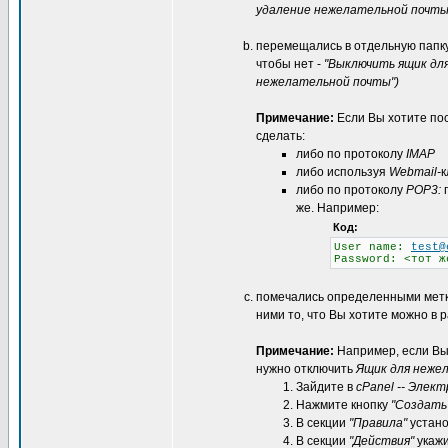
удаление нежелательной почты
перемещались в отдельную папк
чтобы нет -
"Выключить ящик дл
нежелательной почты")
Примечание:
Если Вы хотите пос
сделать:
либо по протоколу
IMAP
либо используя
Webmail-
к
либо по протоколу
POP3:
п
же. Например:
Код:
User name:
test@
Password: <тот 
помечались определенными метк
ними то, что Вы хотите можно в 
Примечание:
Например, если Вы 
нужно отключить
Ящик для неже
Зайдите в
cPanel -- Элек
Нажмите кнопку
"Создать
В секции
"Правила"
устан
В секции
"Действия"
укаж