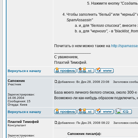
Нажмите кнопку
"Создать
Чтобы заполнить
"белый"
или
"черный"
SpamAssassin"
и, для
"белого списока",
внесите 
а, для
"черного",
- в
"blacklist_from
Почитать о нем можно также на
http://spamassa
_________________
С уважением,
Плахтий Тимофей.
Вернуться к началу
Сапожник
Добавлено: Вс Дек 28, 2008 23:08
Заголовок сообщ
Участник
База моего личного белого списка, около 300-х
Зарегистрирован:
Возможно-ли как-нибудь образом подключить, 
16.06.2004
Сообщения: 15
Откуда: Киев
Вернуться к началу
Плахтий Тимофей
Добавлено: Пн Дек 29, 2008 08:22
Заголовок сообщ
Консультант
Сапожник писал(а):
Зарегистрирован: