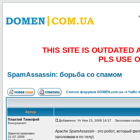
THIS SITE IS OUTDATE
PLS USE 
SpamAssassin: борьба со спамом
Список форумов DOMEN.com.ua
->
ЧаВо п
Автор
Плахтий Тимофей
Добавлено: Чт Ноя 13, 2008 14:17
Заголовок сообще
Консультант
Apache SpamAssassin
- это робот, который фи
Зарегистрирован:
заголовкам и по телу).
21.07.2006