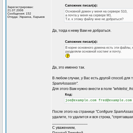
Сапожник писал(а):
Зарегистрирован:
21.07.2006
Основной домен у меня на сервере S10,
Сообщения: 152
а почта у меня на сервере M1.
Откуда: Украина, Харьков
Т.е. к этому файлу мне не добраться?
Да, тогда к нему Вам не добраться.
Сапожник писал(а):
В корне основного домена есть эти файлы, н
разделяли основной хостинг и почту.
Да, это именно так.
В любом случае, у Вас есть другой способ для 
SpamAssassin".
Для этого Вам нужно внести в поле
"whitelist_fr
Код:
joe@example.com fred@example.com
После этого на странице
"Configure SpamAssas
удалите, то удалится и вся строка, "спрятавшая
_________________
С уважением,