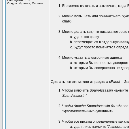
Сообщения: 152
Откуда: Украина, Харьков
Его можно включать и выключать, когда 
Можно повышать или понижать его
"чу
спам).
Можно делать так, что письма, которые 
удалятся сразу
перемещаться в отдельную папк
будут просто помечаться опреде
Можно указать электронные адреса
которым Вы полностью доверяе
которым Вы совершенно не дов
Сделать все это можно из раздела
cPanel -- Э
Чтобы включить
SpamAssassin
нажмите 
SpamAssassin".
Чтобы
Apache SpamAssassin
был боле
"чувствительным"
- увеличить.
Чтобы все письма определенные как сп
удалялись нажмите
"Автоматиче