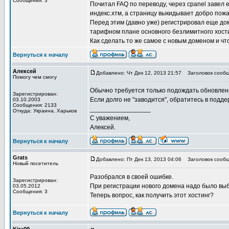
Сообщения: 3
Почитал FAQ по переводу, через cpanel завел 
индекс.хтм, а страницу выкидывает добро пожа
Перед этим (давно уже) регистрировал еще дом
тарифном плане основного безлимитного хости
Как сделать то же самое с новым доменом и что
Вернуться к началу
Алексей
Добавлено: Чт Дек 12, 2013 21:57
Заголовок сообщ
Помогу чем смогу
Обычно требуется только подождать обновлен
Зарегистрирован:
Если долго не "заводится", обратитесь в подде
03.10.2003
Сообщения: 2133
_________________
Откуда: Украина, Харьков
С уважением,
Алексей.
Вернуться к началу
Grats
Добавлено: Пт Дек 13, 2013 04:06
Заголовок сообщ
Новый посетитель
Разобрался в своей ошибке.
Зарегистрирован:
При регистрации нового домена надо было выбир
03.05.2012
Сообщения: 3
Теперь вопрос, как получить этот хостинг?
Вернуться к началу